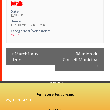
Détails
Date :
15/05/18
Heure :
10 h 30 min - 12 h 00 min
Catégorie d’Évènement:
Mairie
Navigation
«
Marché aux
Réunion du
Évènement
fleurs
Conseil Municipal
»
AGENDA
Fermeture des bureaux
25 Juil
-
10 Août
SCA CUP