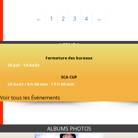
←
1
2
3
4
→
AGENDA
Fermeture des bureaux
25 Juil
-
10 Août
SCA CUP
29 Août / 8 h 00 min
-
17 h 00 min
Voir tous les Évènements
ALBUMS PHOTOS