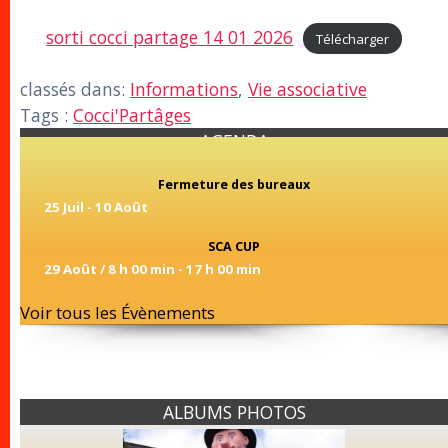
sorti cocci partage 14 01 2026
Télécharger
classés dans:
Informations
,
Vie associative
Tags :
Cocci'Partâges
AGENDA
Fermeture des bureaux
25 Juil
-
10 Août
SCA CUP
29 Août / 8 h 00 min
-
17 h 00 min
Voir tous les Évènements
ALBUMS PHOTOS