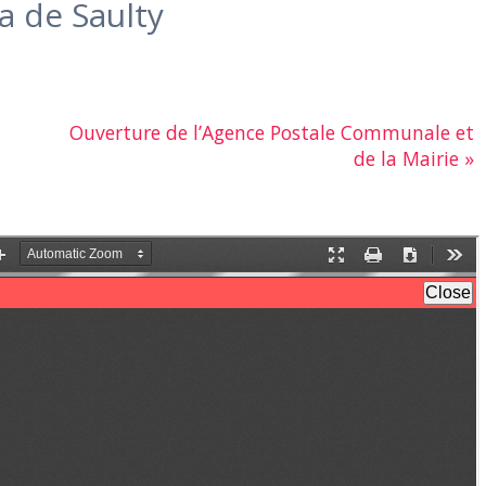
a de Saulty
Ouverture de l’Agence Postale Communale et
de la Mairie
»