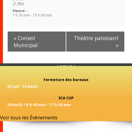
21 Mar
Heure :
7 h 30 min - 15 h 00 min
Navigation
«
Conseil
Théâtre patoisant
Évènement
Municipal
»
AGENDA
Fermeture des bureaux
25 Juil
-
10 Août
SCA CUP
29 Août / 8 h 00 min
-
17 h 00 min
Voir tous les Évènements