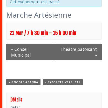
Cet évènement est passé
Marche Artésienne
21 Mar / 7 h 30 min
-
15 h 00 min
Navigation
«
Conseil
Théâtre patoisant
Évènement
Municipal
»
+ GOOGLE AGENDA
+ EXPORTER VERS ICAL
Détails
Date :