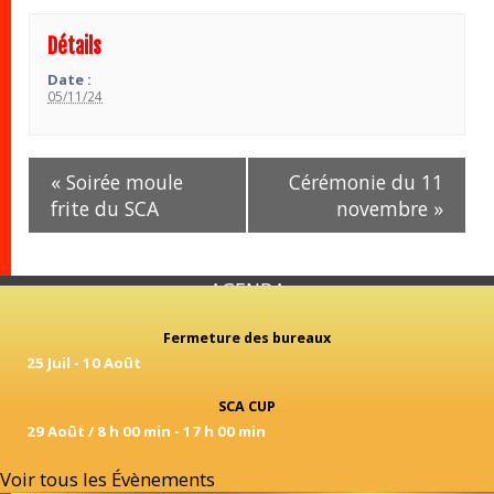
Détails
Date :
05/11/24
Navigation
«
Soirée moule
Cérémonie du 11
Évènement
frite du SCA
novembre
»
AGENDA
Fermeture des bureaux
25 Juil
-
10 Août
SCA CUP
29 Août / 8 h 00 min
-
17 h 00 min
Voir tous les Évènements