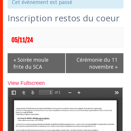
Cet évènement est passé
Inscription restos du coeur
05/11/24
Navigation
«
Soirée moule
Cérémonie du 11
Évènement
frite du SCA
novembre
»
View Fullscreen