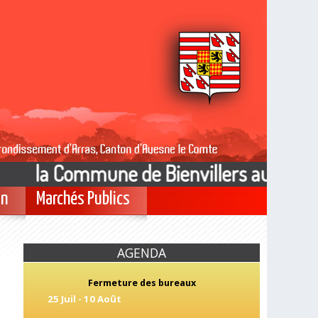
la Commune de Bienvillers au Bois est
on
Marchés Publics
AGENDA
Fermeture des bureaux
25 Juil
-
10 Août