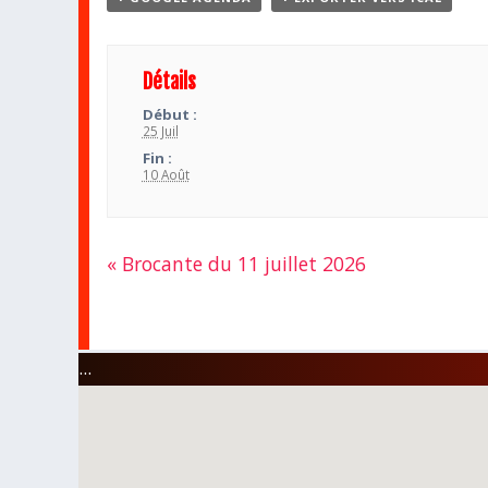
Détails
Début :
25 Juil
Fin :
10 Août
«
Brocante du 11 juillet 2026
Navigation
Évènement
...