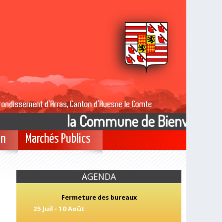
la Commune de Bienvillers au 
on
Marchés Publics
AGENDA
Fermeture des bureaux
25 Juil
-
10 Août