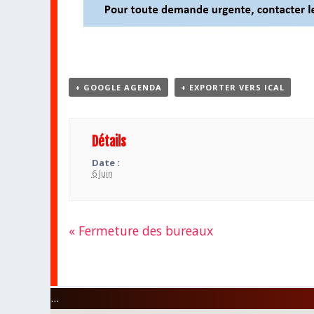
+ GOOGLE AGENDA
+ EXPORTER VERS ICAL
Détails
Date :
6 Juin
«
Fermeture des bureaux
Navigation
Évènement
...