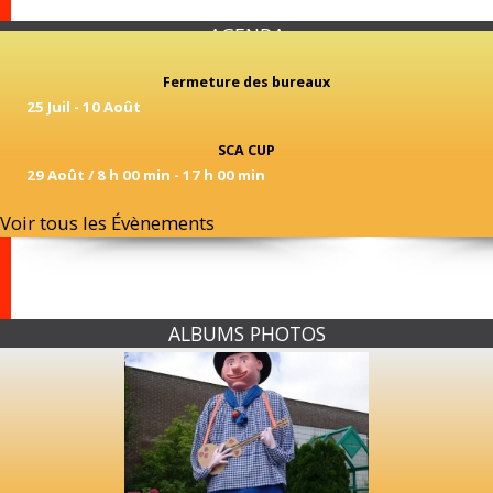
AGENDA
Fermeture des bureaux
25 Juil
-
10 Août
SCA CUP
29 Août / 8 h 00 min
-
17 h 00 min
Voir tous les Évènements
ALBUMS PHOTOS