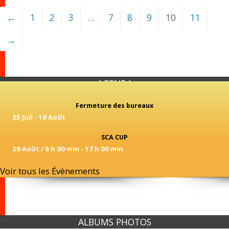
←
1
2
3
…
7
8
9
10
11
→
AGENDA
Fermeture des bureaux
25 Juil
-
10 Août
SCA CUP
29 Août / 8 h 00 min
-
17 h 00 min
Voir tous les Évènements
ALBUMS PHOTOS