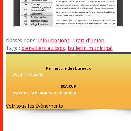
classés dans:
Informations
,
Trait d'union
Tags :
bienvillers au bois
,
bulletin municipal
AGENDA
Fermeture des bureaux
25 Juil
-
10 Août
SCA CUP
29 Août / 8 h 00 min
-
17 h 00 min
Voir tous les Évènements