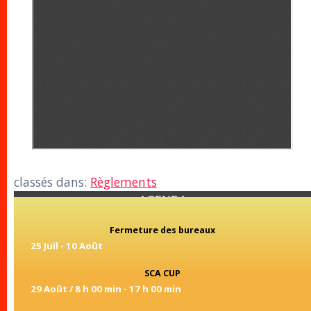
classés dans:
Règlements
AGENDA
Fermeture des bureaux
25 Juil
-
10 Août
SCA CUP
29 Août / 8 h 00 min
-
17 h 00 min