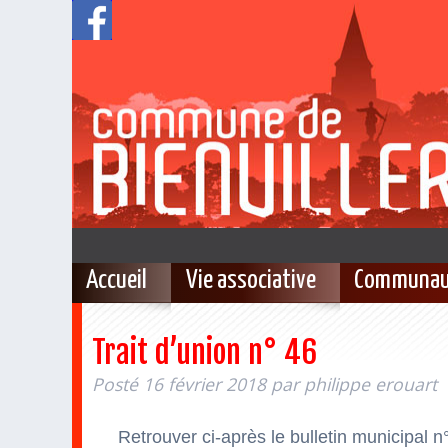
Accueil
Vie associative
Communau
Trait d’union n° 46
Posté
16 février 2018
par
philippe erouart
Retrouver ci-après le bulletin municipal n