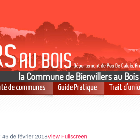
la Commune de Bienvillers au Bois es
té de communes
Guide Pratique
Trait d’uni
° 46 de février 2018
View Fullscreen