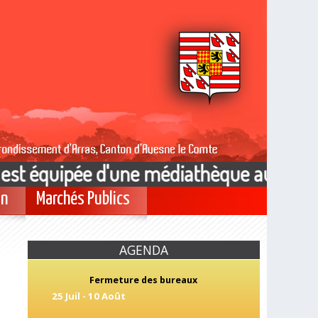
t équipée d'une médiathèque aux horaires
on
Marchés Publics
AGENDA
Fermeture des bureaux
25 Juil
-
10 Août